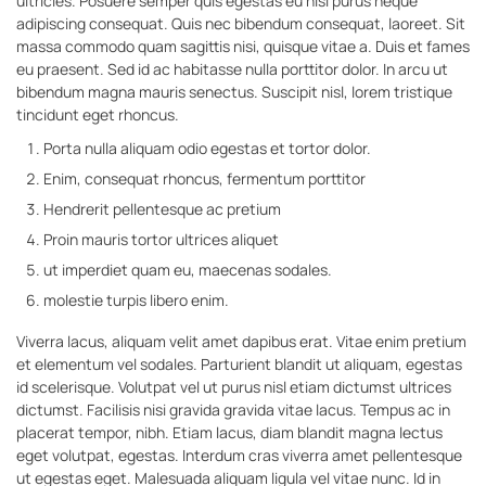
ultricies. Posuere semper quis egestas eu nisi purus neque
adipiscing consequat. Quis nec bibendum consequat, laoreet. Sit
massa commodo quam sagittis nisi, quisque vitae a. Duis et fames
eu praesent. Sed id ac habitasse nulla porttitor dolor. In arcu ut
bibendum magna mauris senectus. Suscipit nisl, lorem tristique
tincidunt eget rhoncus.
Porta nulla aliquam odio egestas et tortor dolor.
Enim, consequat rhoncus, fermentum porttitor
Hendrerit pellentesque ac pretium
Proin mauris tortor ultrices aliquet
ut imperdiet quam eu, maecenas sodales.
molestie turpis libero enim.
Viverra lacus, aliquam velit amet dapibus erat. Vitae enim pretium
et elementum vel sodales. Parturient blandit ut aliquam, egestas
id scelerisque. Volutpat vel ut purus nisl etiam dictumst ultrices
dictumst. Facilisis nisi gravida gravida vitae lacus. Tempus ac in
placerat tempor, nibh. Etiam lacus, diam blandit magna lectus
eget volutpat, egestas. Interdum cras viverra amet pellentesque
ut egestas eget. Malesuada aliquam ligula vel vitae nunc. Id in